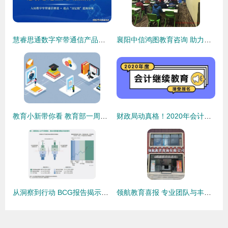
慧睿思通数字窄带通信产品全国招商开启，强势掀起创富风暴
襄阳中信鸿图教育咨询 助力学子逐梦前行
教育小新带你看 教育部一周工作要点全涵盖
财政局动真格！2020年会计信息采集与继续教育进入关键阶段，您完成报名了吗？
从洞察到行动 BCG报告揭示中国保健消费品市场的掘金之道
领航教育喜报 专业团队与丰富经验，助你一分不浪费，实现全优教育